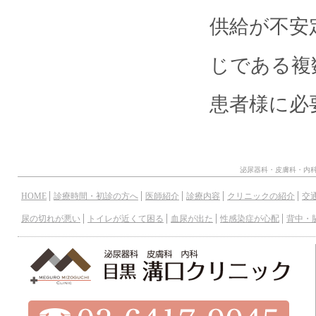
供給が不安
じである複
患者様に必
泌尿器科・皮膚科・内
HOME
診療時間・初診の方へ
医師紹介
診療内容
クリニックの紹介
交
尿の切れが悪い
トイレが近くて困る
血尿が出た
性感染症が心配
背中・