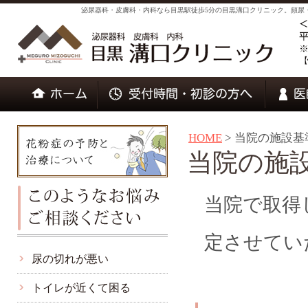
泌尿器科・皮膚科・内科なら目黒駅徒歩5分の目黒溝口クリニック。頻尿
HOME
>
当院の施設基
当院の施
当院で取得
定させてい
尿の切れが悪い
トイレが近くて困る